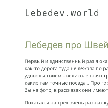
Skip
to
Lebedev.world
content
Лебедев про Шве
Первый и единственный раз я оказ
как-то дорога туда не лежала по 
удовольствием – великолепная стра
какие там точные поезда… Про гор
бы на фото, в рассказах они имею
Покатался на трёх очень разных ку