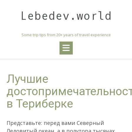
Skip
to
Lebedev.world
content
Some trip tips from 20+ years of travel experience
Лучшие
достопримечательнос
в Териберке
Представьте: перед вами Северный
Ледовитый океан, а в полутора тысячах