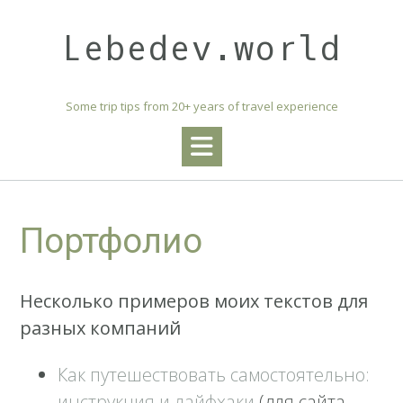
Skip
to
Lebedev.world
content
Some trip tips from 20+ years of travel experience
Портфолио
Несколько примеров моих текстов для
разных компаний
Как путешествовать самостоятельно:
инструкция и лайфхаки
(для сайта